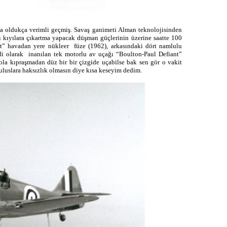
uda oldukça verimli geçmiş. Savaş ganimeti Alman teknolojisinden
ları kıyılara çıkartma yapacak düşman güçlerinin üzerine saatte 100
olt” havadan yere nükleer füze (1962), arkasındaki dört namlulu
iddi olarak inanılan tek motorlu av uçağı “Boulton-Paul Defiant”
ola kıpraşmadan düz bir bir çizgide uçabilse bak sen gör o vakit
 uluslara haksızlık olmasın diye kısa keseyim dedim.