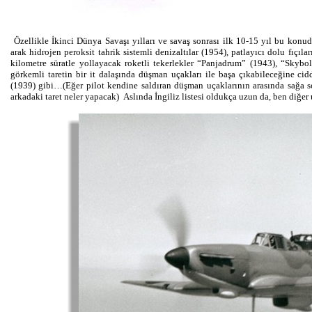
Özellikle İkinci Dünya Savaşı yılları ve savaş sonrası ilk 10-15 yıl bu kon
arak hidrojen peroksit tahrik sistemli denizaltılar (1954), patlayıcı dolu fıçı
kilometre süratle yollayacak roketli tekerlekler “Panjadrum” (1943), “Skyb
görkemli taretin bir it dalaşında düşman uçakları ile başa çıkabileceğine c
(1939) gibi…(Eğer pilot kendine saldıran düşman uçaklarının arasında sağa s
arkadaki taret neler yapacak) Aslında İngiliz listesi oldukça uzun da, ben diğer