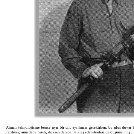
Alman teknolojisine bence ayrı bir cilt ayrılması gerekirken, bu ulus duvar k
üretilmiş; ama daha hırslı, doksan derece ile ateş edebilenleri de düşünülmüş)