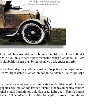
itabında bize insanlık tarihi boyunca üretilmiş en kötü 150 adet
le vücut bulmuş. Kitabı sipariş vermeme sebep olan da bu akıllara
 akrabalık ilişkisi olan bir kumbara ve uçak çiftleşmiş gibi!
msel olsun diye beş bölüme ayrılmış. Nispeten kronolojik bir sıra
emiler ve diğer deniz silahları en sonda da adamın iyice ipe sapa
mü benim başta sandığım ve düşünmekten zevk aldığım gibi, Fransız
 yaparak size bu konuda kesin bir kanıt sunamıyorum ama sanırım
al olarak İngilizler de onlardan aşağı kalır değil. Üstelik İngiliz
kazanan “Sizarre-Berwick” Zırhlı Aracı gibi… Ama bununla da