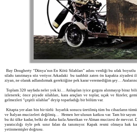
Bay Dougherty “Dünya’nın En Kötü Silahları” adını verdiği bu ufak boyutlu k
silahı tanıtmaya söz veriyor. Arkadaki bu taahhüt zaten ön kapakta ziyadesi i
ziyan, ne olarak adlandırmak gerektiğine pek karar veremediğim şey… Aralarında
Toplam 320 sayfada neler yok ki… Anlaşılan iyice gırgıra alınmayıp biraz bili
izlenerek; önce piyade silahları, kara araçları ve toplar, uçak ve füzeler, g
gelmezleri “çeşitli silahlar” deyip toparladığı bir bölüm var.
Kitapta yer alan bin bir türlü hıyarlık sonucu üretilmiş tüm bu cihazların tü
ve İtalyan mucizeleri değilmiş… Hemen her ulusun katkısı var. Tam bir sayım
bu iki ülke kadar, belki de daha fazla Amerikan ve Alman mucizesi de mevcut. Doğ
yaratıcılığı öyle pek sınır falan da tanımıyor. Kapak resmi olmaya hak 
yetinmemişler doğrusu.