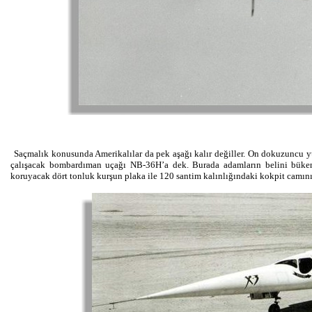
Saçmalık konusunda Amerikalılar da pek aşağı kalır değiller. On dokuzuncu yüz
çalışacak bombardıman uçağı NB-36H’a dek. Burada adamların belini büken ö
koruyacak dört tonluk kurşun plaka ile 120 santim kalınlığındaki kokpit camının