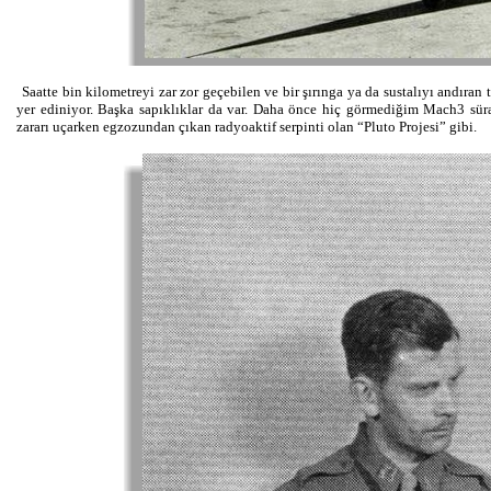
Saatte bin kilometreyi zar zor geçebilen ve bir şırınga ya da sustalıyı andıra
yer ediniyor. Başka sapıklıklar da var. Daha önce hiç görmediğim Mach3 süra
zararı uçarken egzozundan çıkan radyoaktif serpinti olan “Pluto Projesi” gibi.