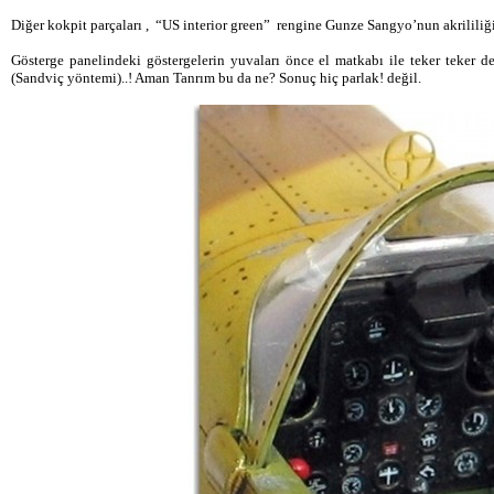
Diğer kokpit parçaları , “US interior green” rengine Gunze Sangyo’nun akrililiği
Gösterge panelindeki göstergelerin yuvaları önce el matkabı ile teker teker deli
(Sandviç yöntemi)..! Aman Tanrım bu da ne? Sonuç hiç parlak! değil.