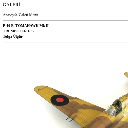
GALERİ
Anasayfa
Galeri Menü
P-40 B TOMAHAWK Mk II
TRUMPETER 1/32
Tolga Ülgür