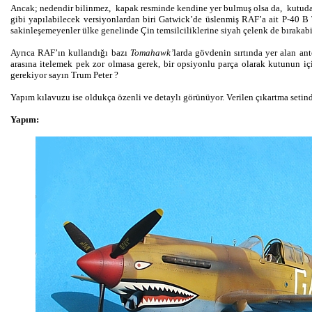
Ancak; nedendir bilinmez, kapak resminde kendine yer bulmuş olsa da, kutudan
gibi yapılabilecek versiyonlardan biri Gatwick’de üslenmiş RAF’a ait P-40 
sakinleşemeyenler ülke genelinde Çin temsilciliklerine siyah çelenk de bırakabil
Ayrıca RAF’ın kullandığı bazı
Tomahawk’
larda gövdenin sırtında yer alan an
arasına itelemek pek zor olmasa gerek, bir opsiyonlu parça olarak kutunun içi
gerekiyor sayın Trum Peter ?
Yapım kılavuzu ise oldukça özenli ve detaylı görünüyor. Verilen çıkartma setind
Yapım: