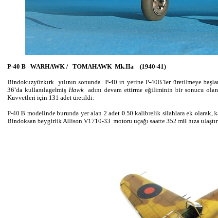
P-40 B WARHAWK / TOMAHAWK Mk.IIa (1940-41)
Bindokuzyüzkırk yılının sonunda P-40 ın yerine P-40B’ler üretilmeye başland
36’da kullanılagelmiş
Hawk
adını devam ettirme eğiliminin bir sonucu ola
Kuvvetleri için 131 adet üretildi.
P-40 B modelinde burunda yer alan 2 adet 0.50 kalibrelik silahlara ek olarak, 
Bindoksan beygirlik Allison V1710-33 motoru uçağı saatte 352 mil hıza ulaştır