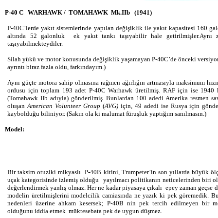
P-40 C WARHAWK / TOMAHAWK Mk.IIb (1941)
P-40C’lerde yakıt sistemlerinde yapılan değişiklik ile yakıt kapasitesi 16
altında 52 galonluk ek yakıt tankı taşıyabilir hale getirilmişler.A
taşıyabilmekteydiler.
Silah yükü ve motor konusunda değişiklik yaşamayan P-40C’de önceki versiy
ayrıntı biraz fazla oldu, farkındayım.)
Aynı güçte motora sahip olmasına rağmen ağırlığın artmasıyla maksimum hızı
ordusu için toplam 193 adet P-40C Warhawk üretilmiş. RAF için ise 194
(Tomahawk IIb adıyla) gönderilmiş. Bunlardan 100 adedi Amerika resmen sava
oluşan
American Volunteer Group
(
AVG)
için, 49 adedi ise Rusya için gönde
kaybolduğu biliniyor. (Sakın ola ki malumat füruşluk yaptığım sanılmasın.)
Model:
Bir taksim otuziki mikyaslı P-40B kitini, Trumpeter’in son yıllarda büyük öl
uçak kategorisinde izlemiş olduğu yayılmacı politikanın neticelerinden biri o
değerlendirmek yanlış olmaz. Her ne kadar piyasaya çıkalı epey zaman geçse 
modelin üretilmişlerini modelcilik camiasında ne yazık ki pek göremedik. B
nedenleri üzerine ahkam kesersek; P-40B nin pek tercih edilmeyen bir m
olduğunu iddia etmek müktesebata pek de uygun düşmez.