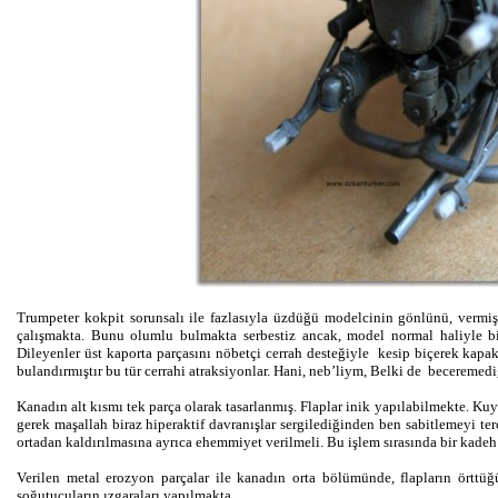
Trumpeter kokpit sorunsalı ile fazlasıyla üzdüğü modelcinin gönlünü, vermi
çalışmakta. Bunu olumlu bulmakta serbestiz ancak, model normal haliyle b
Dileyenler üst kaporta parçasını nöbetçi cerrah desteğiyle kesip biçerek kapakl
bulandırmıştır bu tür cerrahi atraksiyonlar. Hani, neb’liym, Belki de beceremed
Kanadın alt kısmı tek parça olarak tasarlanmış. Flaplar inik yapılabilmekte. K
gerek maşallah biraz hiperaktif davranışlar sergilediğinden ben sabitlemeyi terc
ortadan kaldırılmasına ayrıca ehemmiyet verilmeli. Bu işlem sırasında bir kadeh k
Verilen metal erozyon parçalar ile kanadın orta bölümünde, flapların örttüğ
soğutucuların ızgaraları yapılmakta.