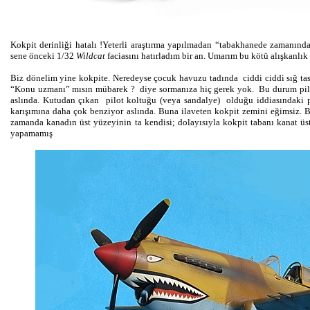
Kokpit derinliği hatalı !
Yeterli araştırma yapılmadan “tabakhanede zamanında 
sene önceki 1/32
Wildcat
faciasını hatırladım bir an. Umarım bu kötü alışkanl
Biz dönelim yine kokpite. Neredeyse çocuk havuzu tadında ciddi ciddi sığ tasa
“Konu uzmanı” mısın mübarek ? diye sormanıza hiç gerek yok. Bu durum pil
aslında. Kutudan çıkan pilot koltuğu (veya sandalye) olduğu iddiasındaki pl
karışımına daha çok benziyor aslında. Buna ilaveten kokpit zemini eğimsiz. B
zamanda kanadın üst yüzeyinin ta kendisi; dolayısıyla kokpit tabanı kanat üst 
yapamamış