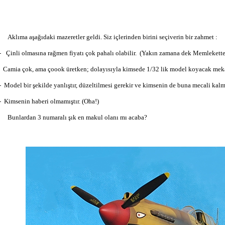
Aklıma aşağıdaki mazeretler geldi. Siz içlerinden birini seçiverin bir zahmet :
-
Çinli olmasına rağmen fiyatı çok pahalı olabilir. (Yakın zamana dek Memlekette 
Camia çok, ama çoook üretken; dolayısıyla kimsede 1/32 lik model koyacak meka
-
Model bir şekilde yanlıştır, düzeltilmesi gerekir ve kimsenin de buna mecali kalma
-
Kimsenin haberi olmamıştır. (Oha!)
Bunlardan 3 numaralı şık en makul olanı mı acaba?