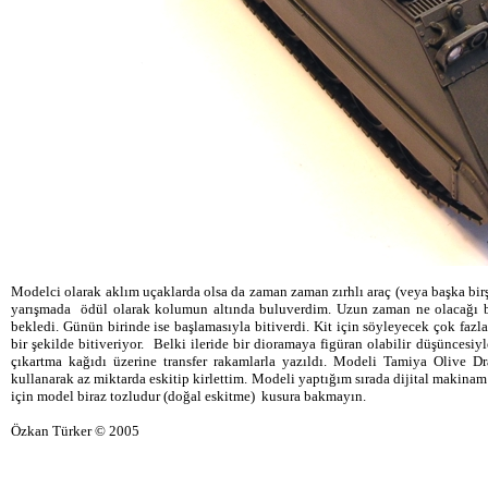
Modelci olarak aklım uçaklarda olsa da zaman zaman zırhlı araç (veya başka bi
yarışmada ödül olarak kolumun altında buluverdim. Uzun zaman ne olacağı beli
bekledi. Günün birinde ise başlamasıyla bitiverdi. Kit için söyleyecek çok faz
bir şekilde bitiveriyor. Belki ileride bir dioramaya figüran olabilir düşüncesi
çıkartma kağıdı üzerine transfer rakamlarla yazıldı. Modeli Tamiya Olive Dr
kullanarak az miktarda eskitip kirlettim. Modeli yaptığım sırada dijital makinam
için model biraz tozludur (doğal eskitme) kusura bakmayın.
Özkan Türker © 2005