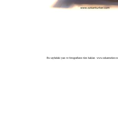
Bu sayfadaki yazı ve fotografların tüm hakları www.ozkanturker.com 