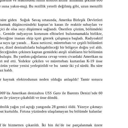
üşmesine ve reaktördeki ısının kontrol altına alınamaz şekilde 800
 ısına yakın-mış). Bu rezillik yeterli değilmiş gibi, uzun menzilli
 süre giden Soğuk Savaş ortasında, Amerika Birleşik Devletleri
rtarmak düşüncesindeki kaptan’ın kararı ile reaktör subayları ve
çici de olsa ısıyı düşürmesi sağlandı. Önerilen çözüm, bölümdeki
dı. Gemide radyasyon korunum elbiseleri bulunmamakla birlikte,
leceğine inanan ekip içeri girerek çalışmaya başladı. Radyoaktif
suyu işe yaradı… Kaza neticesi; mürettebatı ve çeşitli bölümleri
, dizel denizaltılarla buluşabileceği bir bölgeye doğru yol aldı.
 edeceğinden çekinen kaptan gemideki ateşli silahların bir bölümün
 buluştu. Bu yardım çağrılarına cevap veren civardaki Amerikan su
ri red etti. Yedekte çekilen ve mürettebatı kurtarılan K-19 üsse
n yerine yenisi yerleştirildi ve bu tamir iki yıl sürdü. Bu süre
uz kaldı.
bir kaynak elektrodunun neden olduğu anlaşıldı! Tamir sonucu
1969’da Amerikan denizaltısı
USS Gato
ile Barents Denizi’nde 60
ları ile yüzeye çıkabildi ve üsse döndü.
hidrolik yağın yol açtığı yangında 28 gemici öldü. Yüzeye çıkmayı
bat kurtuldu. Fırtına yüzünden ulaşılamayan bu bölümde kalanlar
e hizmetten çıkarıldı. İki bin iki’de ise parçalanmak üzere