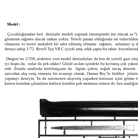
Model :
Çocukluğumdan beri denizaltı modeli yapmak istemişimdir (ne olacak sa ?
görmeme rağmen alacak imkan yoktu. Yeterli param olduğunda ise tedavülden 
olmasına ve ücreti mukabili bir adet edinmiş olmama rağmen, anlamsız iç 
detaya sahip 1/72
Revell
Typ VII C iyiydi ama, ufak çapta bir tabut boyutların
Dragon’un 1/350, nisbeten yeni model denizaltıları da ben de yeterli gazı olu
iyi hoştu da, onlar da pek ufaktı! Gönül acıları içindeki bu kıvranış çok yak
erdi.
Zvezda
tarafında üretilmiş,tam da ilgimi çeken, soğuk savaş dönemi 1
satıcıdan alış veriş etmenin bir avantajı olarak, Osman Bey’le birlikte jelat
yapmayı deneyin. Ya da internetten alışveriş yaparken kutunun içini görme is
karton kutudan çıkanların kalitesi kendini pek memnun etmese de, ben aradığı