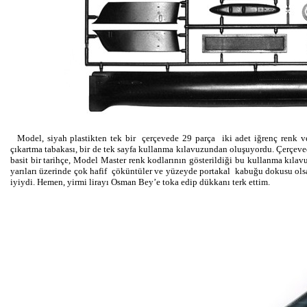
Model, siyah plastikten tek bir çerçevede 29 parça iki adet iğrenç renk ve
çıkartma tabakası, bir de tek sayfa kullanma kılavuzundan oluşuyordu. Çerçeve
basit bir tarihçe, Model Master renk kodlarının gösterildiği bu kullanma kılavu
yarıları üzerinde çok hafif çöküntüler ve yüzeyde portakal kabuğu dokusu olsa 
iyiydi. Hemen, yirmi lirayı Osman Bey’e toka edip dükkanı terk ettim.