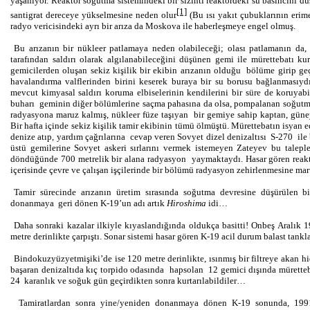
yaşanıyor. Reaktör soğutma sistemindeki bir sızıntı reaktördeki su basıncını d
[1]
santigrat dereceye yükselmesine neden olur
(Bu ısı yakıt çubuklarının erime
radyo vericisindeki ayrı bir arıza da Moskova ile haberleşmeye engel olmuş.
Bu arızanın bir nükleer patlamaya neden olabileceği; olası patlamanın da,
tarafından saldırı olarak algılanabileceğini düşünen gemi ile mürettebatı ku
gemicilerden oluşan sekiz kişilik bir ekibin arızanın olduğu bölüme girip ge
havalandırma valflerinden birini keserek buraya bir su borusu bağlanmasıy
mevcut kimyasal saldırı koruma elbiselerinin kendilerini bir süre de koruyabi
buharı geminin diğer bölümlerine saçma pahasına da olsa, pompalanan soğutma 
radyasyona maruz kalmış, nükleer füze taşıyan bir gemiye sahip kaptan, güneye
Bir hafta içinde sekiz kişilik tamir ekibinin tümü ölmüştü. Mürettebatın isyan
denize atıp, yardım çağrılarına cevap veren Sovyet dizel denizaltısı S-270 ile
üstü gemilerine Sovyet askeri sırlarını vermek istemeyen Zateyev bu taleple
döndüğünde 700 metrelik bir alana radyasyon yaymaktaydı. Hasar gören reaktörü
içerisinde çevre ve çalışan işçilerinde bir bölümü radyasyon zehirlenmesine mar
Tamir sürecinde arızanın üretim sırasında soğutma devresine düşürülen 
donanmaya geri dönen K-19’un adı artık
Hiroshima
idi…
Daha sonraki kazalar ilkiyle kıyaslandığında oldukça basitti! Onbeş Aralık 
metre derinlikte çarpıştı. Sonar sistemi hasar gören K-19 acil durum balast tank
Bindokuzyüzyetmişiki’de ise 120 metre derinlikte, ısınmış bir filtreye akan 
başaran denizaltıda kıç torpido odasında hapsolan 12 gemici dışında mürette
24 karanlık ve soğuk gün geçirdikten sonra kurtarılabildiler…
Tamiratlardan sonra yine/yeniden donanmaya dönen K-19 sonunda, 1991’d