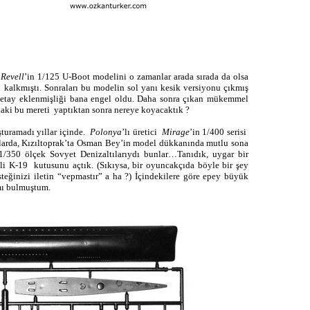
)
Revell
’in 1/125 U-Boot modelini o zamanlar arada sırada da olsa
kalkmıştı. Sonraları bu modelin sol yanı kesik versiyonu çıkmış
detay eklenmişliği bana engel oldu. Daha sonra çıkan mükemmel
daki bu mereti yaptıktan sonra nereye koyacaktık ?
şturamadı yıllar içinde.
Polonya
’lı üretici
Mirage
’in 1/400 serisi
ınlarda, Kızıltoprak’ta Osman Bey’in model dükkanında mutlu sona
/350 ölçek Sovyet Denizaltılarıydı bunlar…Tanıdık, uygar bir
inli K-19 kutusunu açtık. (Sıkıysa, bir oyuncakçıda böyle bir şey
teğinizi iletin “vepmastır” a ha ?) İçindekilere göre epey büyük
mı bulmuştum.