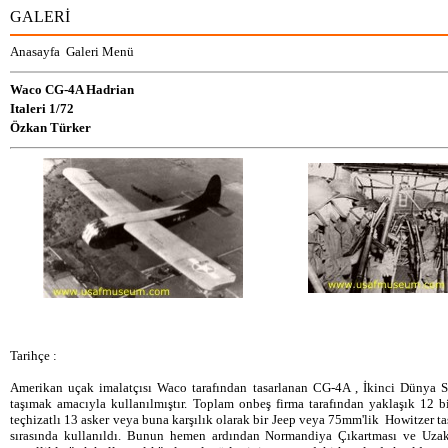
GALERİ
Anasayfa
Galeri Menü
Waco
CG-4A Hadrian
Italeri
1/72
Özkan Türker
Tarihçe :
Amerikan uçak imalatçısı Waco tarafından tasarlanan CG-4A , İkinci Dünya S
taşımak amacıyla kullanılmıştır. Toplam onbeş firma tarafından yaklaşık 12 
teçhizatlı 13 asker veya buna karşılık olarak bir Jeep veya 75mm'lik Howitzer taş
sırasında kullanıldı. Bunun hemen ardından Normandiya Çıkartması ve Uzak 