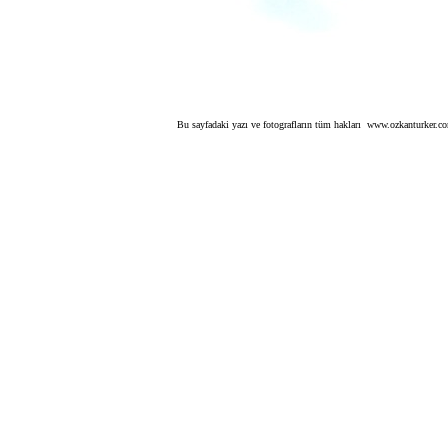
Bu sayfadaki yazı ve fotografların tüm hakları www.ozkanturker.com 