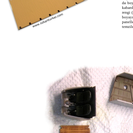
da boy
kabarı
rengi 
boyayı 
panel
temzil