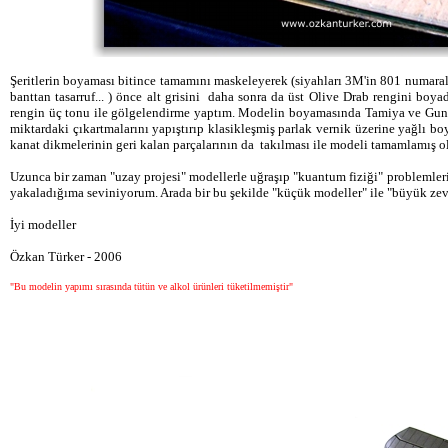
Şeritlerin boyaması bitince tamamını maskeleyerek (siyahları 3M'in 801 numaralı
banttan tasarruf... ) önce alt grisini daha sonra da üst Olive Drab rengini bo
rengin üç tonu ile gölgelendirme yaptım. Modelin boyamasında Tamiya ve Gunz
miktardaki çıkartmalarını yapıştırıp klasikleşmiş parlak vernik üzerine yağlı b
kanat dikmelerinin geri kalan parçalarının da takılması ile modeli tamamlamış 
Uzunca bir zaman "uzay projesi" modellerle uğraşıp "kuantum fiziği" problemleri
yakaladığıma seviniyorum. Arada bir bu şekilde "küçük modeller" ile "büyük zevk
İyi modeller
Özkan Türker - 2006
"Bu modelin yapımı sırasında tütün ve alkol ürünleri tüketilmemiştir"