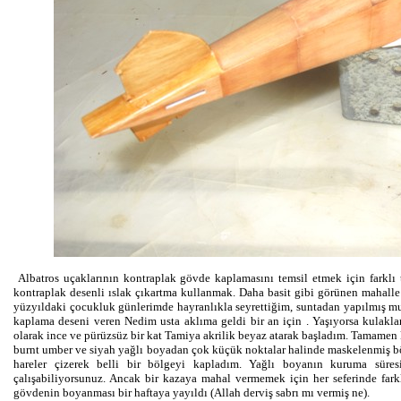
Albatros uçaklarının kontraplak gövde kaplamasını temsil etmek için farklı 
kontraplak desenli ıslak çıkartma kullanmak. Daha basit gibi görünen mahalle
yüzyıldaki çocukluk günlerimde hayranlıkla seyrettiğim, suntadan yapılmış mu
kaplama deseni veren Nedim usta aklıma geldi bir an için . Yaşıyorsa kulakla
olarak ince ve pürüzsüz bir kat Tamiya akrilik beyaz atarak başladım. Tamamen k
burnt umber ve siyah yağlı boyadan çok küçük noktalar halinde maskelenmiş 
hareler çizerek belli bir bölgeyi kapladım. Yağlı boyanın kuruma süre
çalışabiliyorsunuz. Ancak bir kazaya mahal vermemek için her seferinde far
gövdenin boyanması bir haftaya yayıldı (Allah derviş sabrı mı vermiş ne).