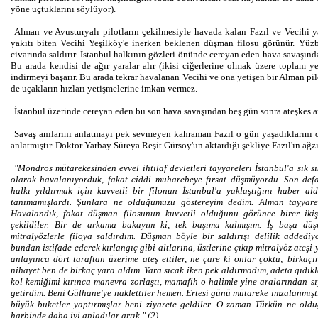
yöne uçtuklarını söylüyor).
Alman ve Avusturyalı pilotların çekilmesiyle havada kalan Fazıl ve Vecihi 
yakıtı biten Vecihi Yeşilköy'e inerken beklenen düşman filosu görünür. Yüz
civarında saldırır. İstanbul halkının gözleri önünde cereyan eden hava savaşında F
Bu arada kendisi de ağır yaralar alır (ikisi ciğerlerine olmak üzere toplam y
indirmeyi başarır. Bu arada tekrar havalanan Vecihi ve ona yetişen bir Alman pil
de uçakların hızları yetişmelerine imkan vermez.
İstanbul üzerinde cereyan eden bu son hava savaşından beş gün sonra ateşkes an
Savaş anılarını anlatmayı pek sevmeyen kahraman Fazıl o gün yaşadıklarını da
anlatmıştır. Doktor Yarbay Süreya Reşit Gürsoy'un aktardığı şekliye Fazıl'ın ağz
"Mondros mütarekesinden evvel ihtilaf devletleri tayyareleri İstanbul'a sık 
olarak havalanıyorduk, fakat ciddi muharebeye fırsat düşmüyordu. Son def
halkı yıldırmak için kuvvetli bir filonun İstanbul'a yaklaştığını haber al
tanımamışlardı. Şunlara ne olduğumuzu göstereyim dedim. Alman tayyarec
Havalandık, fakat düşman filosunun kuvvetli olduğunu görünce birer ikiş
çekildiler. Bir de arkama bakayım ki, tek başıma kalmışım. İş başa düş
mitralyözlerle filoya saldırdım. Düşman böyle bir saldırışı delilik addedi
bundan istifade ederek kırlangıç gibi altlarına, üstlerine çıkıp mitralyöz ateş
anlayınca dört taraftan üzerime ateş ettiler, ne çare ki onlar çoktu; birkaç
nihayet ben de birkaç yara aldım. Yara sıcak iken pek aldırmadım, adeta gıdık
kol kemiğimi kırınca manevra zorlaştı, mamafih o halimle yine aralarından sıy
getirdim. Beni Gülhane'ye naklettiler hemen. Ertesi günü mütareke imzalanmıştı
büyük buketler yaptırmışlar beni ziyarete geldiler. O zaman Türkün ne olduğ
harbinde daha iyi anladılar artık." (2)