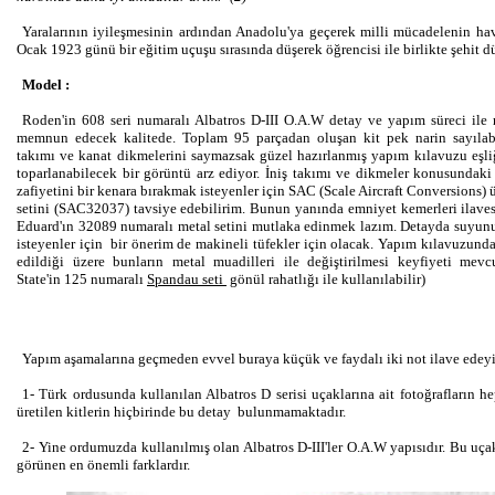
Yaralarının iyileşmesinin ardından Anadolu'ya geçerek milli mücadelenin h
Ocak 1923 günü bir eğitim uçuşu sırasında düşerek öğrencisi ile birlikte şehit d
Model :
Roden'in 608 seri numaralı Albatros D-III O.A.W detay ve yapım süreci ile 
memnun edecek kalitede. Toplam 95 parçadan oluşan kit pek narin sayılabi
takımı ve kanat dikmelerini saymazsak güzel hazırlanmış yapım kılavuzu eşli
toparlanabilecek bir görüntü arz ediyor. İniş takımı ve dikmeler konusundaki 
zafiyetini bir kenara bırakmak isteyenler için SAC (Scale Aircraft Conversions)
setini (SAC32037) tavsiye edebilirim. Bunun yanında emniyet kemerleri ilaves
Eduard'ın 32089 numaralı metal setini mutlaka edinmek lazım. Detayda suyun
isteyenler için bir önerim de makineli tüfekler için olacak. Yapım kılavuzunda
edildiği üzere bunların metal muadilleri ile değiştirilmesi keyfiyeti mev
State'in 125 numaralı
Spandau seti
gönül rahatlığı ile kullanılabilir)
Yapım aşamalarına geçmeden evvel buraya küçük ve faydalı iki not ilave edey
1- Türk ordusunda kullanılan Albatros D serisi uçaklarına ait fotoğrafların h
üretilen kitlerin hiçbirinde bu detay bulunmamaktadır.
2- Yine ordumuzda kullanılmış olan Albatros D-III'ler O.A.W yapısıdır. Bu uç
görünen en önemli farklardır.