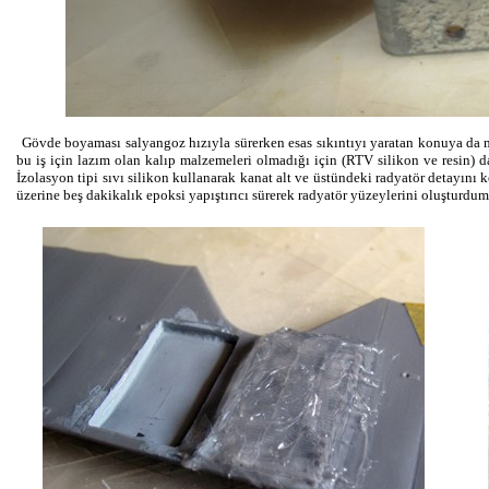
Gövde boyaması salyangoz hızıyla sürerken esas sıkıntıyı yaratan konuya da 
bu iş için lazım olan kalıp malzemeleri olmadığı için (RTV silikon ve resin) 
İzolasyon tipi sıvı silikon kullanarak kanat alt ve üstündeki radyatör detayın
üzerine beş dakikalık epoksi yapıştırıcı sürerek radyatör yüzeylerini oluşturdum