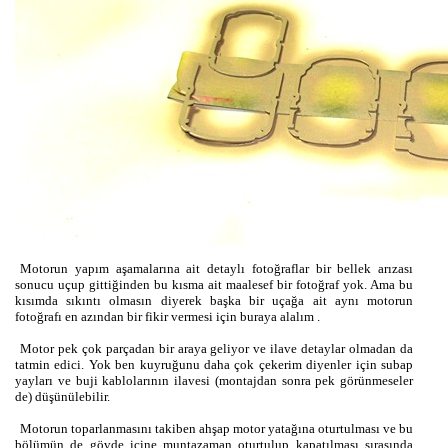
Motorun yapım aşamalarına ait detaylı fotoğraflar bir bellek arızası
sonucu uçup gittiğinden bu kısma ait maalesef bir fotoğraf yok. Ama bu
kısımda sıkıntı olmasın diyerek başka bir uçağa ait aynı motorun
fotoğrafı en azından bir fikir vermesi için buraya alalım .
Motor pek çok parçadan bir araya geliyor ve ilave detaylar olmadan da
tatmin edici. Yok ben kuyruğunu daha çok çekerim diyenler için subap
yayları ve buji kablolarının ilavesi (montajdan sonra pek görünmeseler
de) düşünülebilir.
Motorun toparlanmasını takiben ahşap motor yatağına oturtulması ve bu
bölümün de gövde içine muntazaman oturtulup kapatılması sırasında