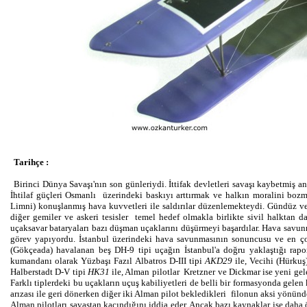
Tarihçe :
Birinci Dünya Savaşı'nın son günleriydi. İttifak devletleri savaşı kaybetmiş 
İhtilaf güçleri Osmanlı üzerindeki baskıyı arttırmak ve halkın moralini boz
Limni) konuşlanmış hava kuvvetleri ile saldırılar düzenlemekteydi. Gündüz ve
diğer gemiler ve askeri tesisler temel hedef olmakla birlikte sivil halktan
uçaksavar bataryaları bazı düşman uçaklarını düşürmeyi başardılar. Hava savu
görev yapıyordu. İstanbul üzerindeki hava savunmasının sonuncusu ve en ç
(Gökçeada) havalanan beş DH-9 tipi uçağın İstanbul'a doğru yaklaştığı rap
kumandanı olarak Yüzbaşı Fazıl Albatros D-III tipi
AKD29
ile, Vecihi (Hürku
Halberstadt D-V tipi
HK31
ile, Alman pilotlar Kretzner ve Dickmar ise yeni gele
Farklı tiplerdeki bu uçakların uçuş kabiliyetleri de belli bir formasyonda ge
arızası ile geri dönerken diğer iki Alman pilot bekledikleri filonun aksi yön
Alman pilotları savaştan kaçındığını iddia eder. Ancak bazı kaynaklar ise daha 