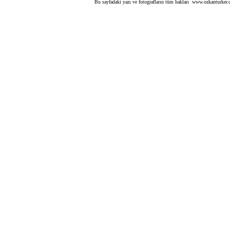
Bu sayfadaki yazı ve fotografların tüm hakları www.ozkanturker.com