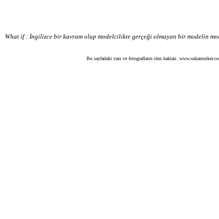
What if : İngilizce bir kavram olup modelcilikte gerçeği olmayan bir modelin m
Bu sayfadaki yazı ve fotografların tüm hakları www.ozkanturker.com 