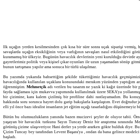
llk uçağın yerden kesilmesinden çok kısa bir süre sonra uçak siparişi vermiş, 
savaşlarda uçağın eksikliğinin veya varlığının savaşları nasıl etkilediğini gör
kuramamış bir ülkeyiz. Bugünün havacılık devlerinin yeni kurulduğu devirde ayn
gayretlerimiz politik veya kişisel çıkar oyunları ile uzun yaşamadan sönüp gitmiş
bunun tartışması yapılır ama sonuca bir türlü ulaşılmaz.
Bu yazımda yukarıda bahsettiğim şekilde tükettiğimiz havacılık geçmişimiz
havacılığında kullanılan uçaklara konusundaki merakım yüzünden yaptığım araştı
öğrenmiştim.
Mehmetçik
adı verilen bu tasarım ne yazık ki kağıt üzerinde bir
fayda sağlaması için mukavva yapımında kullanılmak üzere SEKA'ya yollanmışt
bir çizimine, kara kalem çizilmiş bir profiline dahi rastlayamadım. Bu konu
hakkında soru sorunca hayret dolu garip bakışlarla karşılaştım. Evet doğrudur 
elli yıl önce bazı idealist insanların jet eğitim uçağı tasarladığını düşünemeyiz bi
Bütün bu olumsuzlukların yanında bazen mucizevi şeyler de oluyor tabii. Ör
yaşayan bir havacılık tutkunu Sayın Tuncay Deniz bir araştırma sırasında Me
görünüş çizime ulaşıveriyor. Hani derler ya yerde ararken gökte bulduk diye. Bu 
Çizim Tuncay bey tarafından Levent Başara'ya , ondan da bana gelince modelci
başladı.