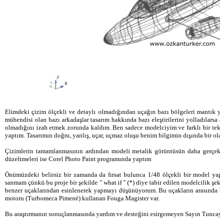
Elimdeki çizim ölçekli ve detaylı olmadığından uçağın bazı bölgeleri mantık y
mühendisi olan bazı arkadaşlar tasarım hakkında bazı eleştirilerini yolladılar
olmadığını izah etmek zorunda kaldım. Ben sadece modelciyim ve farklı bir tek
yaptım. Tasarımın doğru, yanlış, uçar, uçmaz oluşu benim bilgimin dışında bir ola
Çizimlerin tamamlanmasının ardından modeli metalik görüntüsün daha gerçekçi
düzeltmeleri ise Corel Photo Paint programında yaptım
Önümüzdeki belirsiz bir zamanda da fırsat bulunca 1/48 ölçekli bir model 
sanmam çünkü bu proje bir şekilde " what if " (*) diye tabir edilen modelcilik şe
benzer uçaklarından esinlenerek yapmayı düşünüyorum. Bu uçakların arasında 
motoru (Turbomeca Pimené) kullanan Fouga Magister var.
Bu araştırmanın sonuçlanmasında yardım ve desteğini esirgemeyen Sayın Tuncay 